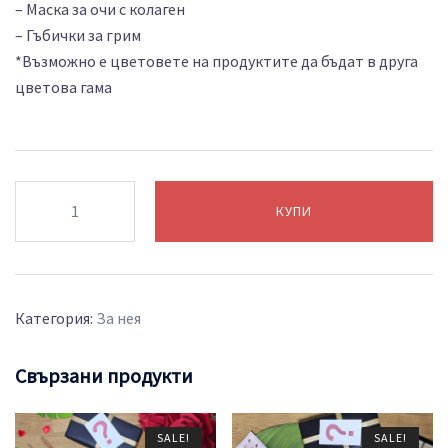
– Маска за очи с колаген
– Гъбички за грим
*Възможно е цветовете на продуктите да бъдат в друга
цветова гама
количество
КУПИ
за
Бомба
32
Категория:
За нея
Свързани продукти
SALE!
SALE!