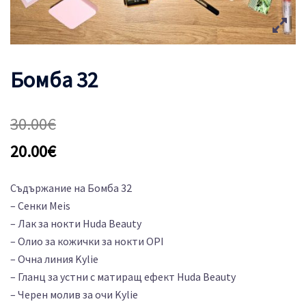
Бомба 32
30.00
€
20.00
€
Съдържание на Бомба 32
– Сенки Meis
– Лак за нокти Huda Beauty
– Олио за кожички за нокти OPI
– Очна линия Kylie
– Гланц за устни с матиращ ефект Huda Beauty
– Черен молив за очи Kylie