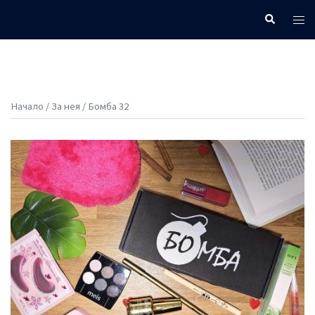
Skip
Search
Tog
to
men
content
Начало
/
За нея
/ Бомба 32