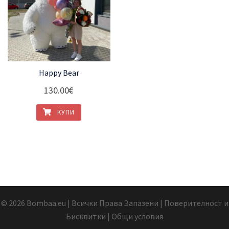
Happy Bear
130.00
€
КУПИ
© 2026 Bombaa.eu | Всички Права Запазени
| Поверителност и
Бисквитки
| Общи условия